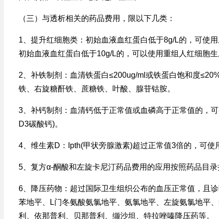
（三）与透析相关的药品费用，限以下几类：
1、提升红细胞类：初始血液血红蛋白低于8g/L的，可使
初始血液血红蛋白低于10g/L的，可以使用重组人红细胞
2、补铁制剂：血清铁蛋白≤200ug/ml或铁蛋白饱和度≤
铁、右旋糖酐铁、蔗糖铁、叶酸、腺苷钴胺。
3、补钙制剂：血清钙低于正常值或血磷高于正常值的，可
D3碳酸钙)。
4、维生素D：Ipth(甲状旁腺激素)超过正常值3倍的，
5、复方α-酮酸和左旋卡尼汀药品费用的应用按照药品目录
6、降压药物：超过国际卫生组织公布的血压正常值，且
苯地平、L门冬氨酸氨氯地平、氨氯地平、左旋氨氯地平
利、依那普利、贝那普利、缬沙坦、特拉唑嗪降压药等。