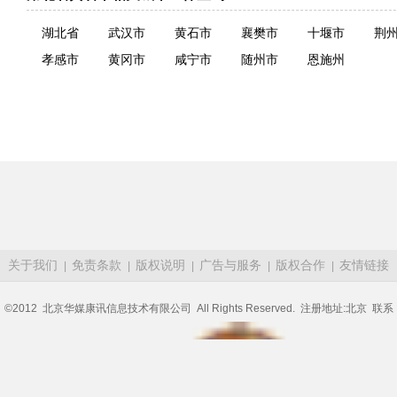
湖北省
武汉市
黄石市
襄樊市
十堰市
荆
孝感市
黄冈市
咸宁市
随州市
恩施州
关于我们
免责条款
版权说明
广告与服务
版权合作
友情链接
|
|
|
|
|
©2012 北京华媒康讯信息技术有限公司 All Rights Reserved. 注册地址:北京 联系
电话:82736610