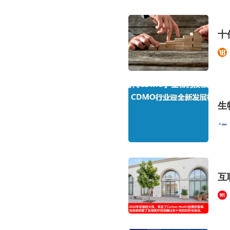
十
生
互