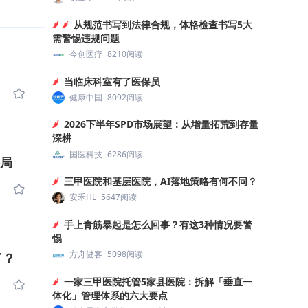
从规范书写到法律合规，体格检查书写5大
需警惕违规问题
今创医疗
8210阅读
当临床科室有了医保员
健康中国
8092阅读
2026下半年SPD市场展望：从增量拓荒到存量
深耕
国医科技
6286阅读
格局
三甲医院和基层医院，AI落地策略有何不同？
安禾HL
5647阅读
手上青筋暴起是怎么回事？有这3种情况要警
惕
方舟健客
5098阅读
了？
一家三甲医院托管5家县医院：拆解「垂直一
体化」管理体系的六大要点