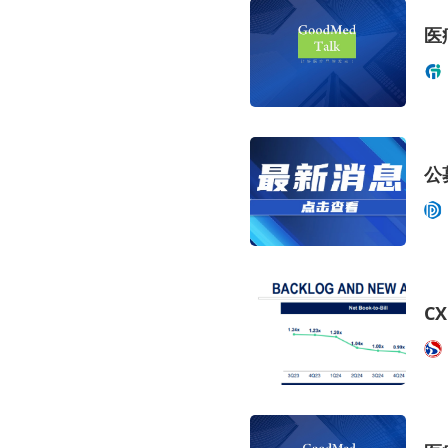
医
公
C