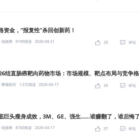
路资金，“报复性”杀回创新药！
动脉网
9199阅读
2026-04-21
29
评论
026结直肠癌靶向药物市场：市场规模、靶点布局与竞争
摩熵医药
1.5万阅读
2026-04-17
34
评论
底巨头瘦身成效，3M、GE、强生……谁赚翻了，谁后悔
动脉网
8700阅读
2026-04-17
37
评论