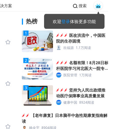
决方案
搜索
热榜
欢迎
登录
体验更多功能
1
医改洪流中，中国医
院的生存困境
欣福源
1.1万阅读
2
名额有限！8月28日标
杆医院学习河北医大一院专场
报名中
医院管理
1万阅读
3
坚持为人民出政绩推
动医疗保障事业高质量发展
健康中国
8924阅读
【老年康复】日本脑卒中急性期康复指南解
读
杨金宇
8904阅读