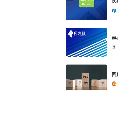
医
W
回
E