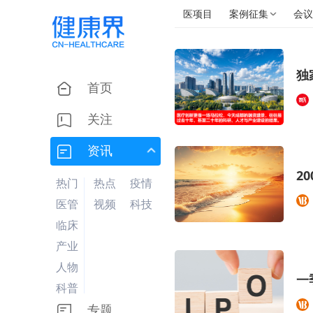
医项目
案例征集
会议
独
首页
关注
资讯
2
热门
热点
疫情
医管
视频
科技
临床
产业
人物
一
科普
专题