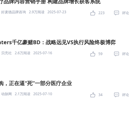
疗品牌内容营销手册 构建品牌增长获客系统
好麦德品牌咨询
2.9万阅读
2025-07-23
223
评论
aters千亿豪赌BD：战略远见VS执行风险终极博弈
贝壳社
2.6万阅读
2025-07-16
59
评论
购，正在逼“死”一部分医疗企业
动脉网
2.1万阅读
2025-07-10
34
评论
MA技术全解析：动态加权机制与MACD协同策略