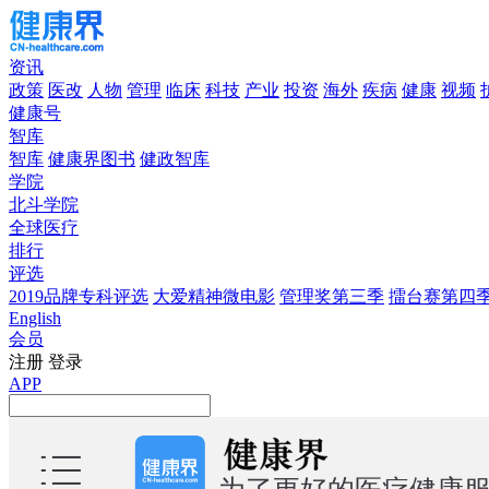
资讯
政策
医改
人物
管理
临床
科技
产业
投资
海外
疾病
健康
视频
健康号
智库
智库
健康界图书
健政智库
学院
北斗学院
全球医疗
排行
评选
2019品牌专科评选
大爱精神微电影
管理奖第三季
擂台赛第四
English
会员
注册
登录
APP