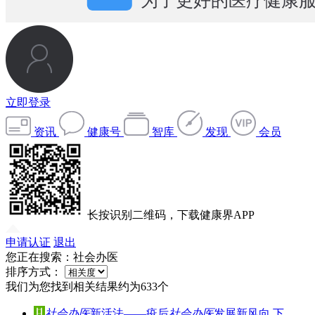
立即登录
资讯
健康号
智库
发现
会员
长按识别二维码，下载健康界APP
申请认证
退出
您正在搜索：
社会办医
排序方式：
我们为您找到相关结果约为
633
个
社会办医
新活法——疫后
社会办医
发展新风向 下