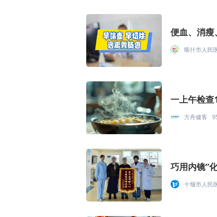
便血、消瘦
喀什市人民
一上午检查
方舟健客
9
巧用内镜“
十堰市人民