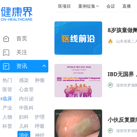
医项目
案例征集
会议
直播
8岁孩童做
首页
山东省第二
关注
资讯
IBD无国
热门
感染
肿瘤
深圳市罗湖
医管
心血管
临床
内分泌
产业
中医科
人物
妇科
护理
小伙反复腹
科普
儿科
呼吸
深圳市罗湖
消化
神经