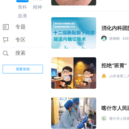
骨科
精神
血液
专题
消化内科团
医晓蜂
83
专区
搜索
拒绝“班胃”
我要发稿
山东省第二
喀什市人民
喀什市人民