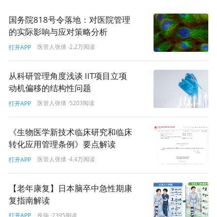
1. 哪些费用属于“不得收取”的范畴？
国务院818号令落地：对医院管理
《条例》中所指的“与临床研究有关的费用”，主要包括以下
的实际影响与应对策略分析
三类：
医管人张倩
·2.2万阅读
打开APP
研究核心技术及制品费：
例如干细胞制备、CAR-T细胞培
养、基因编辑试剂等新型生物制品的生产、提取和制备费
从科研管理角度浅谈 IIT项目立项
用。
研究特异性检查检验费
：
为了评估该新技术
安全
动机偏移的结构性问题
性、有效性，而
根据临床研究方案额外增加的检查
。例如
医管人张倩
·5203阅读
打开APP
频繁的细胞因子检测、特定的基因测序、超出常规频次的
PET-CT等。
不良反应与损害治疗费：
根据《条例》第二十
《生物医学新技术临床研究和临床
七条，若研究导致受试者健康受损，其救治和治疗费用同
转化应用管理条例》要点解读
样不能由患者承担，应由发起机构（或有过错的研究机
构）承担。
医管人张倩
·4.4万阅读
打开APP
2. 谁来为这些费用买单？
【老年康复】日本脑卒中急性期康
既然不能向受试者收费，这笔巨大的开支由谁承担？
复指南解读
疾病
·7395阅读
打开APP