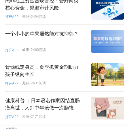
民非社卫资金合规管控：管好两类
核心资金，规避审计风险
管理
·2494阅读
打开APP
一个小小的苹果居然能对抗抑郁？
健康
·2460阅读
打开APP
骨骺线定身高，夏季抓黄金期助力
孩子纵向生长
儿科
·2431阅读
打开APP
健康科普 ︱日本著名作家因结直肠
癌离世，人到中年该做一次肠镜
疾病
·2171阅读
打开APP