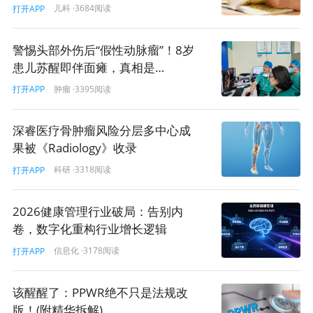
三、适用范围
儿科
·3684阅读
打开APP
并不是所有的医院收费行为都受此约束，818号令的这一规
警惕头部外伤后“假性动脉瘤”！8岁
定有严格的空间、时间和技术边界：
患儿苏醒即伴面瘫，真相是…
•
技术适用：
生物医学新技术
，直接对人体操作，或对离
肿瘤
·3395阅读
打开APP
体细胞、组织、器官操作后回输，或对生殖细胞/胚胎操作
后植入的活动（如干细胞、免疫细胞、基因治疗等）。一
深睿医疗骨肿瘤风险分层多中心成
般的常规药物或成熟手术不在此列。
果被《Radiology》收录
•
阶段适用：仅限于“临床研究”阶段。
818号令明确了“双
科研
·3318阅读
打开APP
轨制”。在临床研究阶段（备案制）绝对零收费；而一旦该
研究证明安全有效并获得卫健部门批准进入“临床转化应用
2026健康管理行业破局：告别内
阶段（审批制）”，则可以依法合规收取服务费用。
卷，数字化重构行业增长逻辑
信息化
·3178阅读
•
角色适用：发起机构 & 临床研究机构。
无论是作为发起
打开APP
方的细胞企业，还是作为实施方的三甲医院，只要处于研
究阶段，都是禁止收费的共同责任主体。
该醒醒了：PPWR绝不只是法规改
版！(附精华拆解)