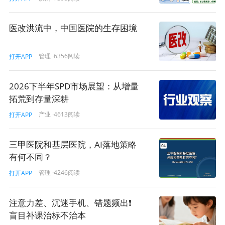
企业发起的临床研究（IST）
： 由申办方（企业）全额资
助，不能转嫁给医院或患者。
医改洪流中，中国医院的生存困境
医院/研究者自筹发起的临床研究（IIT）
： 必须由临床研
究机构通过政府科研财政拨款、医院自有科研基金或
合规
管理
·6356阅读
打开APP
的第三方慈善捐赠
来覆盖。
3. 合理的收费边界在哪里？
2026下半年SPD市场展望：从增量
拓荒到存量深耕
常规诊疗费（Standard of Care, SOC）是否可以收取？
产业
·4613阅读
打开APP
这是一个实操中的关键痛点。
通常情况下，如果受试者在
研究期间，接受的是其自身疾病所必须的标准治疗、基础
三甲医院和基层医院，AI落地策略
护理、常规住院床位费等（即无论他是否参加这个临床研
有何不同？
究，都必须发生的医疗费用），在符合伦理委员会审查批
准、且知情同意书明确告知的前提下，
这部分常规费用是
管理
·4246阅读
打开APP
可以按照医院正常收费标准由患者或医保承担的。
但切
记，一旦边界模糊，
将研究相关费用混入常规诊疗费收
注意力差、沉迷手机、错题频出❗
取，即属违法。
盲目补课治标不治本