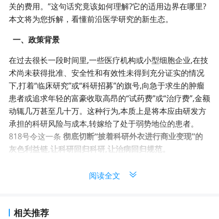
关的费用。”这句话究竟该如何理解?它的适用边界在哪里?
本文将为您拆解，看懂前沿医学研究的新生态。
一、政策背景
在过去很长一段时间里,一些医疗机构或小型细胞企业,在技
术尚未获得批准、安全性和有效性未得到充分证实的情况
下,打着“临床研究”或“科研招募”的旗号,向急于求生的肿瘤
患者或追求年轻的富豪收取高昂的“试药费”或“治疗费”,金额
动辄几万甚至几十万。这种行为,本质上是将本应由研发方
承担的科研风险与成本,转嫁给了处于弱势地位的患者。
818号令这一条
彻底切断“披着科研外衣进行商业变现”的
灰色利益链,让科研回归科研,让治病回归规范。
二、如何理解“不得收费”
是不是只要参加临床研究（指818范畴内的临床研究，下文
不再赘述），在医院产生的任何费用都免了？并非如此。
相关推荐