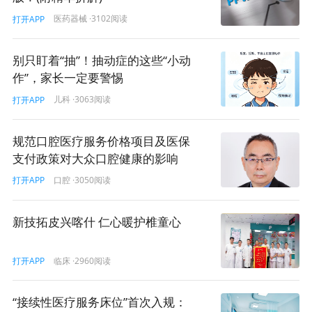
综上所述。“818号令”通过第二十条的硬性约束，强制将生
医药器械
·3102阅读
打开APP
物医学新技术研究导向了纯粹的科学轨道。医院应当将其
视为管理升级的契机，通过规范的经费保障与合规的路径
设计，实现从“被动合规”到“主动创新”的战略跨越 。
别只盯着“抽”！抽动症的这些“小动
作”，家长一定要警惕
儿科
·3063阅读
打开APP
免责声明
·
我要投稿
规范口腔医疗服务价格项目及医保
研究
临床
科研
收费
医院
支付政策对大众口腔健康的影响
口腔
·3050阅读
打开APP
53
打赏
新技拓皮兴喀什 仁心暖护椎童心
临床
·2960阅读
打开APP
“接续性医疗服务床位”首次入规：