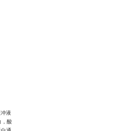
缓冲液
白，酸
蛋白通