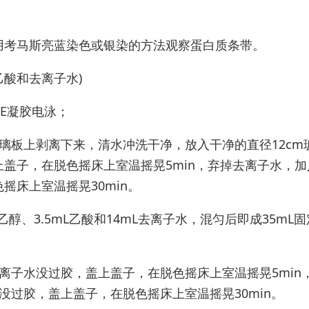
用考马斯亮蓝染色或银染的方法观察蛋白质条带。
酸和去离子水)
GE凝胶电泳；
璃板上剥离下来，清水冲洗⼲净，放⼊⼲净的直径12cm
盖⼦，在脱色摇床上室温摇晃5min，弃掉去离⼦水，加
摇床上室温摇晃30min。
⼄醇、3.5mL⼄酸和14mL去离⼦水，混匀后即成35mL固
离⼦水没过胶，盖上盖⼦，在脱色摇床上室温摇晃5min
没过胶，盖上盖⼦，在脱色摇床上室温摇晃30min。