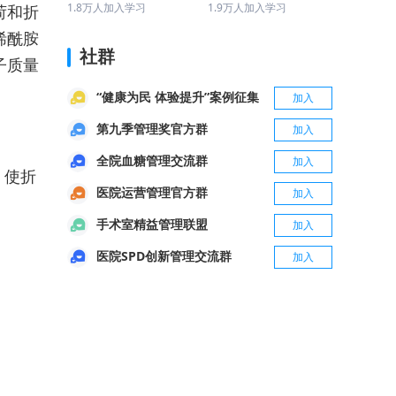
建设的探索与实践（湖
协和医院专场（改善就
1.8万人加入学习
1.9万人加入学习
荷和折
北省人民医院专场）
医体验 提升服务能
烯酰胺
力）
社群
子质量
“健康为民 体验提升”案例征集
加入
第九季管理奖官方群
加入
全院血糖管理交流群
加入
，使折
医院运营管理官方群
加入
手术室精益管理联盟
加入
医院SPD创新管理交流群
加入