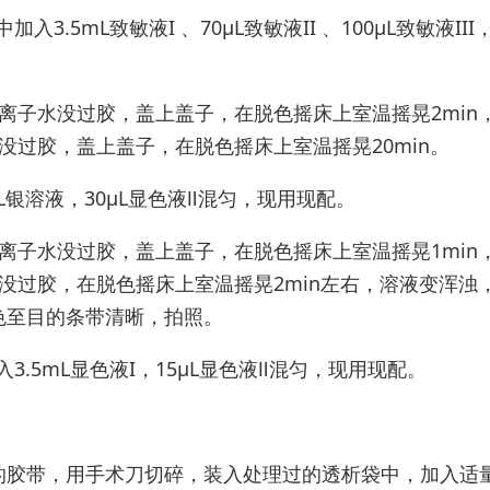
⼊3.5mL致敏液I 、70μL致敏液II 、100μL致敏液III
离⼦水没过胶，盖上盖⼦，在脱色摇床上室温摇晃2min
没过胶，盖上盖⼦，在脱色摇床上室温摇晃20min。
mL银溶液，30μL显色液Ⅱ混匀，现⽤现配。
离⼦水没过胶，盖上盖⼦，在脱色摇床上室温摇晃1min
没过胶，在脱色摇床上室温摇晃2min左右，溶液变浑浊
色至⽬的条带清晰，拍照。
⼊3.5mL显色液I，15μL显色液Ⅱ混匀，现⽤现配。
的胶带，用手术刀切碎，装入处理过的透析袋中，加入适