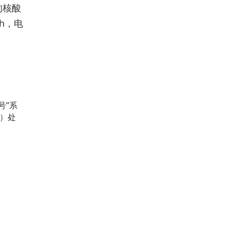
的核酸
h，电
号”系
）处