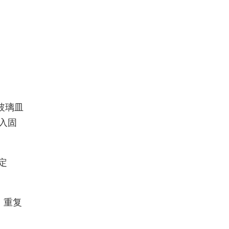
玻璃皿
⼊固
定
，重复