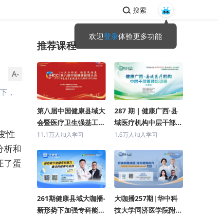
搜索
欢迎
登录
体验更多功能
推荐课程
A-
件下，
第八届中国健康县域大
287 期｜健康广西·县
会暨医疗卫生强基工程
域医疗机构中层干部管
等变性
推进工作交流会 主论
理培训班(合浦站)
11.1万人加入学习
1.6万人加入学习
坛
分析和
证了蛋
261期健康县域大咖播-
大咖播257期|华中科
新形势下加强专科能力
技大学同济医学院附属