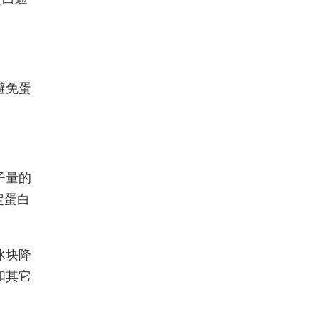
避免蛋
子量的
定蛋白
冰块降
和其它