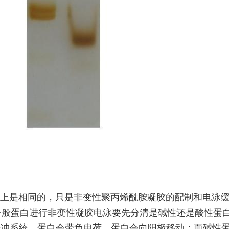
AGE上是相同的，只是非变性聚丙烯酰胺凝胶的配制和电泳
一般蛋白进行非变性凝胶电泳要先分清是碱性还是酸性蛋
的缓冲系统，蛋白会带负电荷，蛋白会向阳极移动；而碱性