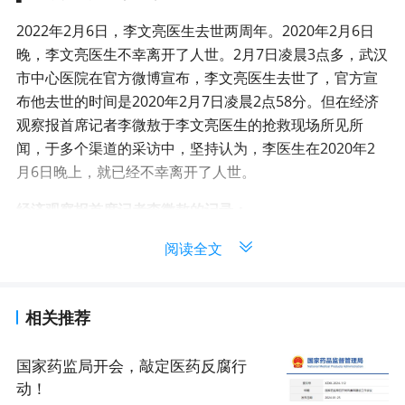
2022年2月6日，李文亮医生去世两周年。2020年2月6日
晚，李文亮医生不幸离开了人世。2月7日凌晨3点多，武汉
市中心医院在官方微博宣布，李文亮医生去世了，官方宣
布他去世的时间是2020年2月7日凌晨2点58分。但在经济
观察报首席记者李微敖于李文亮医生的抢救现场所见所
闻，于多个渠道的采访中，坚持认为，李医生在2020年2
月6日晚上，就已经不幸离开了人世。
经济观察报首席记者李微敖的记录：
我们又往其他楼层找找看，在其他楼层遇到了不少医生和
护士。他们说，知道李医生去世了，时间是在当天晚上9点
30分左右。…… 到了2月6日晚上11点多，接近12点的时
相关推荐
候，那女孩子突然哭了。因为RICU病房里传出来消息，尽
管他们多方努力，李医生还是走了……
国家药监局开会，敲定医药反腐行
https://mp.weixin.qq.com/s/1IuxQkGnvlLcIj5zsAJTIg
动！