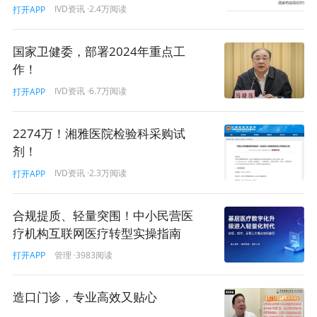
人们纪念李文亮医生，是因为李文亮医生是2019年12月最
IVD资讯
·2.4万阅读
打开APP
早预警疫情危险的医生之一，以及李文亮医生在微信群发
表有关华南水果海鲜市场疫情被训诫。
国家卫健委，部署2024年重点工
作！
“一个健康的社会不应该只有一种声音”，这是李文亮医生
IVD资讯
·6.7万阅读
打开APP
病重之时接受《财新》专访时的肺腑之言，也是社会最基
本的常识之一。
2274万！湘雅医院检验科采购试
剂！
李文亮医生最后一条微博有一百多万条评论。
IVD资讯
·2.3万阅读
打开APP
2022年2月6日，李文亮医生最后一条微博下的评论：
合规提质、轻量突围！中小民营医
2021年时的评论：我代表我自己来表彰你了……
疗机构互联网医疗转型实操指南
管理
·3983阅读
打开APP
2020年1月3日，武汉市公安局武昌分局中南路街派出所对
李文亮在微信群发表有关华南水果海鲜市场确诊7例SARS
造口门诊，专业高效又贴心
的不实言论作出了训诫。