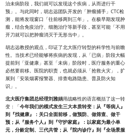
治未病阶段，我们就可以发现这个疾病，从而进行干
预」。与此同时，胡志远团队开发的「肿瘤捕手」CTC检
测，能将发现窗口「往前移两到三年」。在极早期发现肿
瘤，结合免疫治疗、细胞治疗等新手段，甚至可能「不用
开刀就可以把肿瘤消灭于无形当中」。
胡志远教授的观点，印证了北大医疗转型的科学性与前瞻
性。当技术已经能够将疾病的发现，从「已病」阶段大幅
提前到「亚健康」甚至「未病」阶段时，医疗服务的重心
必然要前移。医院的职责，也就必须从「抢救火灾」，扩
展到「安装烟雾报警器、排查电路隐患、普及防火知
识」。
北大医疗集团总经理刘雅娟
用战略性的语言概括了这一转
变：「
今年我们的模式发生三大本质转变：从『等病人』
到『找健康』：关口全面前移，做预防、做筛查、做干
预；从『服务个人』到『守护家庭』：以家庭为最小单
元，分龄定制、三代共管；从『院内诊疗』到『全场景服