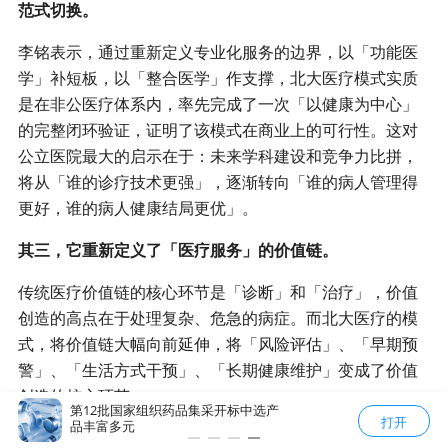
范式切换。
李铭表示，通过重新定义专业化服务的边界，以「功能医
学」补短板，以「整合医学」作支撑，北大医疗模式实质
是在非公医疗体系内，率先完成了一次「以健康为中心」
的完整闭环验证，证明了该模式在商业上的可行性。这对
公立医院最大的启示在于：未来学科建设和竞争力比拼，
将从「谁的诊疗技术更强」，逐渐转向「谁的病人管理得
更好，谁的病人健康结局更优」。
其三，它重新定义了「医疗服务」的价值链。
传统医疗价值链的核心环节是「诊断」和「治疗」，价值
创造的高点在于处理复杂、危急的病症。而北大医疗的模
式，将价值链大幅向前延伸，将「风险评估」、「早期预
警」、「生活方式干预」、「长期健康维护」变成了价值
创造的核心环节。
第十五届海
第12批国家组织药品集采开标中选产
一站式解决就医难题！清华
打开
抢先看
品丰富多元
社工打造全链条人文医疗服
这意味着，医疗机构的竞争力，不再仅仅取决于有多少