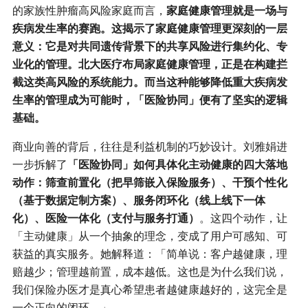
的家族性肿瘤高风险家庭而言，
家庭健康管理就是一场与
疾病发生率的赛跑。这揭示了家庭健康管理更深刻的一层
意义：它是对共同遗传背景下的共享风险进行集约化、专
业化的管理。北大医疗布局家庭健康管理，正是在构建拦
截这类高风险的系统能力。而当这种能够降低重大疾病发
生率的管理成为可能时，「医险协同」便有了坚实的逻辑
基础。
商业向善的背后，往往是利益机制的巧妙设计。刘雅娟进
一步拆解了
「医险协同」如何具体化主动健康的四大落地
动作：筛查前置化（把早筛嵌入保险服务）、干预个性化
（基于数据定制方案）、服务闭环化（线上线下一体
化）、医险一体化（支付与服务打通）
。这四个动作，让
「主动健康」从一个抽象的理念，变成了用户可感知、可
获益的真实服务。她解释道：「简单说：客户越健康，理
赔越少；管理越前置，成本越低。这也是为什么我们说，
我们保险办医才是真心希望患者越健康越好的，这完全是
一个正向的闭环。」