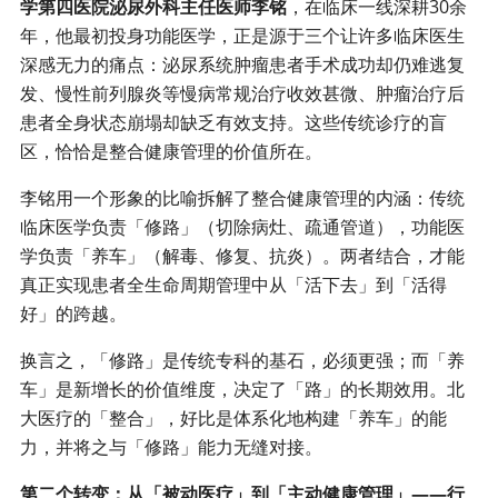
学第四医院泌尿外科主任医师李铭
，在临床一线深耕30余
年，他最初投身功能医学，正是源于三个让许多临床医生
深感无力的痛点：泌尿系统肿瘤患者手术成功却仍难逃复
发、慢性前列腺炎等慢病常规治疗收效甚微、肿瘤治疗后
患者全身状态崩塌却缺乏有效支持。这些传统诊疗的盲
区，恰恰是整合健康管理的价值所在。
李铭用一个形象的比喻拆解了整合健康管理的内涵：传统
临床医学负责「修路」（切除病灶、疏通管道），功能医
学负责「养车」（解毒、修复、抗炎）。两者结合，才能
真正实现患者全生命周期管理中从「活下去」到「活得
好」的跨越。
换言之，「修路」是传统专科的基石，必须更强；而「养
车」是新增长的价值维度，决定了「路」的长期效用。北
大医疗的「整合」，好比是体系化地构建「养车」的能
力，并将之与「修路」能力无缝对接。
第二个转变：从「被动医疗」到「主动健康管理」——行