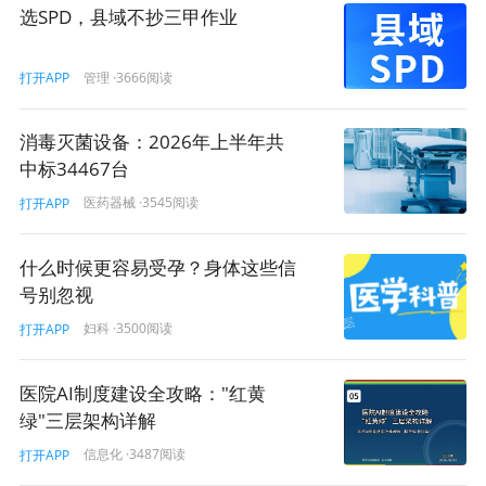
予的关心、帮助和支持。
选SPD，县域不抄三甲作业
“十四五”时期卫生健康工作度过了极不平凡的五年。在
以习近平同志为核心的党中央坚强领导下，党对卫生健康
管理
·3666阅读
打开APP
工作的领导全面加强，制度优势充分发挥，卫生健康服务
的能力水平、可及性、公平性都得到了持续改善和提升，
消毒灭菌设备：2026年上半年共
特别是人民群众所看重的健康水平也得到了持续地改善。
中标34467台
医药器械
·3545阅读
打开APP
第一方面，我们坚持预防为主，建成了世界上规模最
大的疾病预防控制体系。持续开展爱国卫生运动，广大人
民群众积极参与、付诸行动，健康知识和素养水平得到了
什么时候更容易受孕？身体这些信
持续改善和提升。通过这些年的努力，覆盖中央、省、地
号别忽视
市、县四级疾病预防控制体系全部得以建立健全，服务能
妇科
·3500阅读
打开APP
力、保障能力得到了全面提升。我们在健康中国行动中安
排了18项涉及公众的公共卫生行动，进一步动员社会力量
医院AI制度建设全攻略："红黄
参与卫生健康工作。据调查，居民健康素养持续提升，从
绿"三层架构详解
2020年的23.2%提升到2024年的31.9%。可以说，老百姓
信息化
·3487阅读
打开APP
喜欢卫生健康知识、学习卫生健康知识并付诸行动的社会