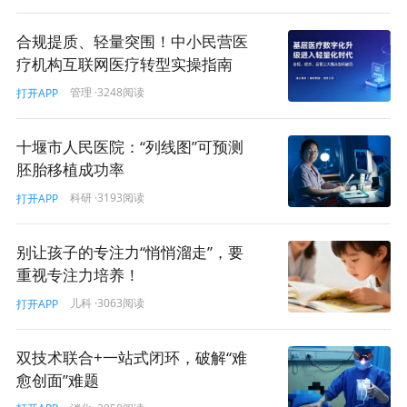
和省级区域医疗中心建设，服务可及性、服务水平都得到
提高。据监测，东中西部千人口医疗资源差距正在不断缩
合规提质、轻量突围！中小民营医
小。我们刚刚启动了医疗卫生强基工程，昨天中国政府网
疗机构互联网医疗转型实操指南
已经发布了医疗卫生强基工程实施方案和主要内容，我们
管理
·3248阅读
打开APP
将在未来五年进一步加强以基层为重点的医疗卫生服务体
系建设，提升能力、提升可及性，促进上下级医疗机构间
的协同联动，更好地为居民提供卫生健康服务。
十堰市人民医院：“列线图”可预测
胚胎移植成功率
在过去五年中，我们推开了紧密型县域医共体建设，
科研
·3193阅读
打开APP
医疗机构之间的协同协作关系得到了进一步加强。刚才我
讲到了全球规模最大的医疗服务体系，也包括传统医药服
别让孩子的专注力“悄悄溜走”，要
务体系，在世界上是覆盖最广、能力最强的。我们一直坚
重视专注力培养！
持中西医并重，促进中西医结合发挥良好作用。据统计，
到2024年底全国医疗卫生机构总量已经达到了109万所，
儿科
·3063阅读
打开APP
可以说遍布城乡，超过90%的居民在15分钟内能够到达最
近的医疗服务点。另外，卫生服务人力资源不断扩增，到
双技术联合+一站式闭环，破解“难
去年年底已达到1578万，这为老百姓提供更好的卫生健康
愈创面”难题
服务创造了良好条件。此外，在服务过程中注意服务效率