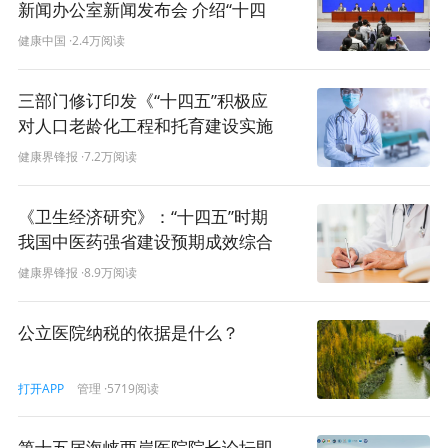
新闻办公室新闻发布会 介绍“十四
五”时期深化医保改革，服务经济
健康中国
·2.4万阅读
社会发展有关情况
三部门修订印发《“十四五”积极应
对人口老龄化工程和托育建设实施
方案》
健康界锋报
·7.2万阅读
国务院新闻办新闻局局长、新闻发言人 寿小丽:
《卫生经济研究》：“十四五”时期
女士们、先生们，大家上午好。欢迎出席国务院新闻
我国中医药强省建设预期成效综合
办新闻发布会。今天我们举行“高质量完成‘十四五’规划”系
评价
健康界锋报
·8.9万阅读
列主题新闻发布会，我们非常高兴邀请到国家卫生健康委
主任雷海潮先生，请他介绍“十四五”时期卫生健康工作发展
公立医院纳税的依据是什么？
成就，并回答大家关心的问题。出席今天新闻发布会的还
有：国家卫生健康委副主任、国家疾控局局长沈洪兵先
管理
·5719阅读
生，国家卫生健康委副主任郭燕红女士，国家卫生健康委
打开APP
党组成员、国家中医药局局长余艳红女士。
第十五届海峡两岸医院院长论坛即