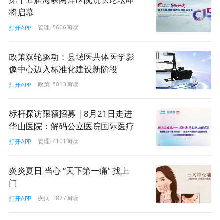
下面，我们首先请雷海潮先生作介绍。
将启幕
管理
·5606阅读
打开APP
政策双轮驱动：县域医共体医学影
像中心迈入标准化建设新阶段
政策
·5013阅读
打开APP
标杆探访限额招募 | 8月21日走进
华山医院：解码公立医院国际医疗
服务的实践方法论！
管理
·4101阅读
打开APP
炎炎夏日 当心 “天下第一痛” 找上
国家卫生健康委主任 雷海潮:
门
各位媒体朋友，女士们、先生们，大家上午好！首
疾病
·3827阅读
打开APP
先，感谢国内外媒体记者朋友对卫生健康工作长期以来给