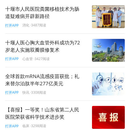
风气正在形成。
十堰市人民医院粪菌移植技术为肠
我们创办了“时令节气与健康”新闻发布会，可能在座媒
道疑难病开辟新路径
体朋友们有一些也参与过。我们每两周都要根据时令节气
消化
·3487阅读
打开APP
的变化，充分运用中国传统医药学优势，与公众沟通日常
生活中应该注意哪些健康问题，受到群众欢迎。另外，我
十堰人医心胸大血管外科成功为72
们从去年开始针对中国慢性病增多的现实，开展了健康体
岁老人实施双瓣膜修复术
重管理行动，得到了群众的广泛响应。各级医疗机构积极
开展健康体重管理门诊服务，为居民健康打下了良好基
心血管
·3427阅读
打开APP
础。此外，我们面向居民提供15种疾病的免疫预防接种服
务，用预防方式进一步保障和改善居民健康，减少传染病
全球首款mRNA流感疫苗获批；礼
风险。据监测，重大慢性病过早死亡率得到进一步控制，
来替尔泊肽半年277亿美元
结核病、乙肝和艾滋病等传染病发病率持续下降或保持在
快讯
·3308阅读
打开APP
低流行水平。
第二方面，我们建成世界上规模最大的医疗服务体
【喜报】一等奖！山东省第二人民
系，服务质量和效率得到双提升。持续推进医疗资源下沉
医院荣获省科学技术进步奖
和均衡布局，推动建设国家医学中心、国家区域医疗中心
临床
·3298阅读
打开APP