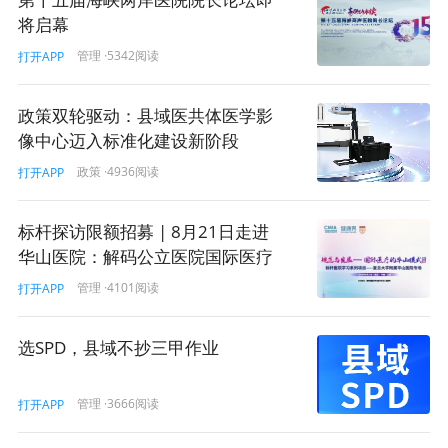
工作模式。通过科技赋能，进一步提升护理工作效率，为
将启幕
护士减负，同时促进护理质量的持续提升，为患者带来更
管理
·5342阅读
打开APP
加安全、高效、人性化的护理服务。
欢迎扫码加入【医院护理创新管理专区】，了解更多医院
政策双轮驱动：县域医共体医学影
护理相关资讯和前沿进展！
像中心迈入标准化建设新阶段
政策
·4936阅读
打开APP
免责声明
·
我要投稿
标杆探访限额招募 | 8月21日走进
华山医院：解码公立医院国际医疗
护理
智慧护理
服务的实践方法论！
管理
·4101阅读
打开APP
243
打赏
选SPD，县域不抄三甲作业
管理
·3666阅读
打开APP