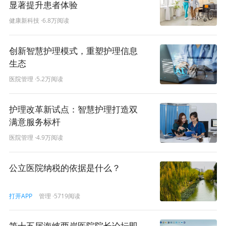
显著提升患者体验
病历。护士通过扫描床头卡确认患者身份，核对条形码进
健康新科技
·6.8万阅读
行输液，有效确保输液安全，杜绝差错，这不仅规范护士
业务流程，减少查对错误，还极大提升患者住院满意度，
创新智慧护理模式，重塑护理信息
优化就医流程，增进医患、护患信息互通。
生态
医院还通过“二维码”宣教，开启健康科普新体验。
护理团
医院管理
·5.2万阅读
队推出“二维码”智慧健康宣教，有效解决了纸质宣教资料不
便保存、形式单一的问题。“二维码”宣教墙涵盖入院、出院
护理改革新试点：智慧护理打造双
宣教、安全告知及各科室常见疾病宣教等丰富内容，成为
满意服务标杆
病区一道亮丽风景线。
医院管理
·4.9万阅读
患者和家属只需用手机微信扫码，就能获取生动丰富、通
俗易懂的健康教育知识，随时扫随时看，便捷高效。科普
公立医院纳税的依据是什么？
及健康宣教是护理工作重要内容，详细专业的健康指导有
助于患者康复，提高出院后依从性和自我管理能力，“二维
管理
·5719阅读
打开APP
码”智慧健康宣教让这一工作得到更广泛、深入的开展。
该院还表示，未来将持续聚焦患者所想、所盼，创新护理
第十五届海峡两岸医院院长论坛即