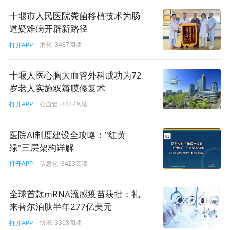
十堰市人民医院粪菌移植技术为肠
道疑难病开辟新路径
消化
·3487阅读
打开APP
十堰人医心胸大血管外科成功为72
岁老人实施双瓣膜修复术
心血管
·3427阅读
打开APP
医院AI制度建设全攻略："红黄
绿"三层架构详解
信息化
·3423阅读
打开APP
全球首款mRNA流感疫苗获批；礼
来替尔泊肽半年277亿美元
快讯
·3308阅读
打开APP