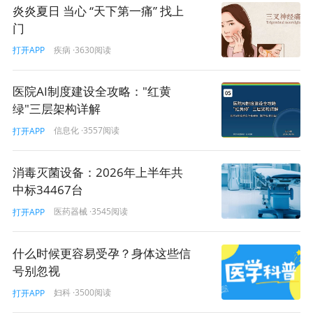
炎炎夏日 当心 “天下第一痛” 找上
门
疾病
·3630阅读
打开APP
医院AI制度建设全攻略："红黄
绿"三层架构详解
信息化
·3557阅读
打开APP
消毒灭菌设备：2026年上半年共
中标34467台
医药器械
·3545阅读
打开APP
什么时候更容易受孕？身体这些信
号别忽视
妇科
·3500阅读
打开APP