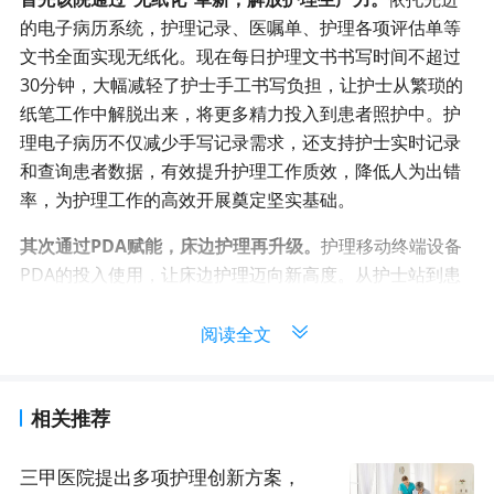
的电子病历系统，护理记录、医嘱单、护理各项评估单等
文书全面实现无纸化。现在每日护理文书书写时间不超过
30分钟，大幅减轻了护士手工书写负担，让护士从繁琐的
纸笔工作中解脱出来，将更多精力投入到患者照护中。护
理电子病历不仅减少手写记录需求，还支持护士实时记录
和查询患者数据，有效提升护理工作质效，降低人为出错
率，为护理工作的高效开展奠定坚实基础。
其次通过PDA赋能，床边护理再升级。
护理移动终端设备
PDA的投入使用，让床边护理迈向新高度。从护士站到患
者床边，护士通过PDA轻松采集病人、药品基本信息并存
储，借助无线网络实时传输至数据库中心，精准关联人与
物，完善患者诊疗信息，提高病史采集质量，真正践行
了“以病人为中心”服务理念。
相关推荐
护士使用PDA接收并确认药物，在病房扫描患者腕带收集
信息，确认身份与药物匹配，同时调取电子病历，完成体
三甲医院提出多项护理创新方案，
征测量、执行医嘱并记录数据，方便病情跟踪和医生查看