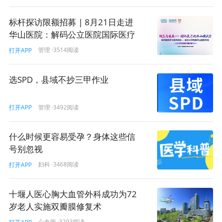
标杆探访限额招募 | 8月21日走进
华山医院：解码公立医院国际医疗
服务的实践方法论！
管理
·3514阅读
打开APP
选SPD，县域不抄三甲作业
管理
·3492阅读
打开APP
什么时候更容易受孕？身体这些信
号别忽视
妇科
·3468阅读
打开APP
十堰人医心胸大血管外科成功为72
岁老人实施双瓣膜修复术
心血管
·3293阅读