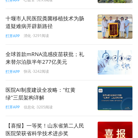
打开APP
十堰市人民医院粪菌移植技术为肠
道疑难病开辟新路径
消化
·3291阅读
打开APP
全球首款mRNA流感疫苗获批；礼
来替尔泊肽半年277亿美元
快讯
·3242阅读
打开APP
医院AI制度建设全攻略："红黄
绿"三层架构详解
信息化
·3205阅读
打开APP
【喜报】一等奖！山东省第二人民
医院荣获省科学技术进步奖