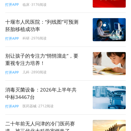
临床
·3176阅读
打开APP
十堰市人民医院：“列线图”可预测
胚胎移植成功率
科研
·2976阅读
打开APP
别让孩子的专注力“悄悄溜走”，要
重视专注力培养！
儿科
·2890阅读
打开APP
消毒灭菌设备：2026年上半年共
中标34467台
医药器械
·2712阅读
打开APP
二十年前无人问津的冷门医药赛
道，被三代北大科学家焐热了