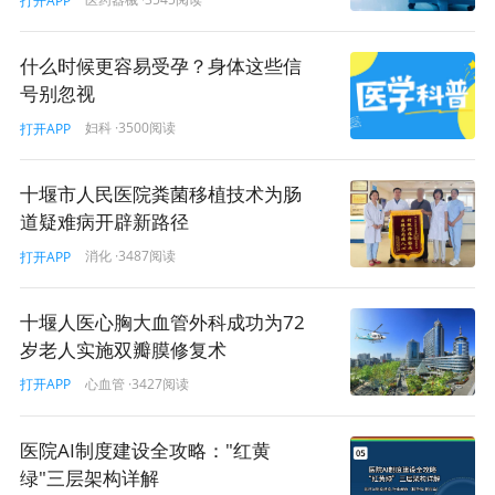
打开APP
什么时候更容易受孕？身体这些信
号别忽视
妇科
·3500阅读
打开APP
十堰市人民医院粪菌移植技术为肠
道疑难病开辟新路径
消化
·3487阅读
打开APP
十堰人医心胸大血管外科成功为72
岁老人实施双瓣膜修复术
心血管
·3427阅读
打开APP
医院AI制度建设全攻略："红黄
绿"三层架构详解