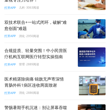
儿科
·3063阅读
打开APP
双技术联合+一站式闭环，破解“难
愈创面”难题
消化
·2950阅读
打开APP
合规提质、轻量突围！中小民营医
疗机构互联网医疗转型实操指南
管理
·2889阅读
打开APP
免责声明
·
我要投稿
医术精湛除病痛 锦旗无声寄深情
第七季改善医疗服务行动
全国医院擂台赛城市类
总决赛
胃肠外科1病区连收两面致谢
消化
·2886阅读
打开APP
105
打赏
警惕暑期手机沉迷：别让屏幕吞噬