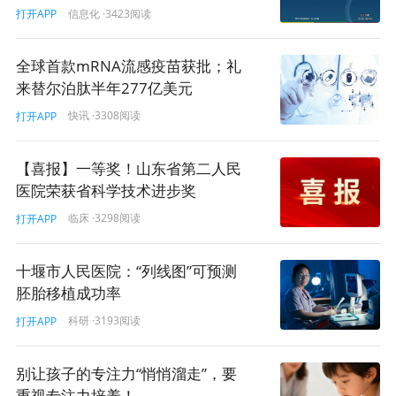
信息化
·3423阅读
打开APP
全球首款mRNA流感疫苗获批；礼
来替尔泊肽半年277亿美元
快讯
·3308阅读
打开APP
【喜报】一等奖！山东省第二人民
医院荣获省科学技术进步奖
临床
·3298阅读
打开APP
十堰市人民医院：“列线图”可预测
胚胎移植成功率
科研
·3193阅读
打开APP
别让孩子的专注力“悄悄溜走”，要
重视专注力培养！