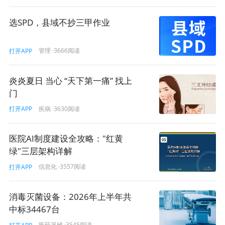
选SPD，县域不抄三甲作业
管理
·3666阅读
打开APP
炎炎夏日 当心 “天下第一痛” 找上
门
疾病
·3630阅读
打开APP
医院AI制度建设全攻略："红黄
绿"三层架构详解
信息化
·3557阅读
打开APP
消毒灭菌设备：2026年上半年共
中标34467台
医药器械
·3545阅读