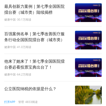
最具创新力案例 | 第七季全国医院
擂台赛（城市类）陆续揭榜
健康中国
·30.1万阅读
百强案例名单 | 第七季改善医疗服
务行动全国医院擂台赛（城市类）
陆续揭榜
健康中国
·41.0万阅读
他来了她来了！第七季全国医院擂
台赛必看投票宝典出台了！
健康中国
·64.2万阅读
公立医院纳税的依据是什么？
管理
·4833阅读
打开APP