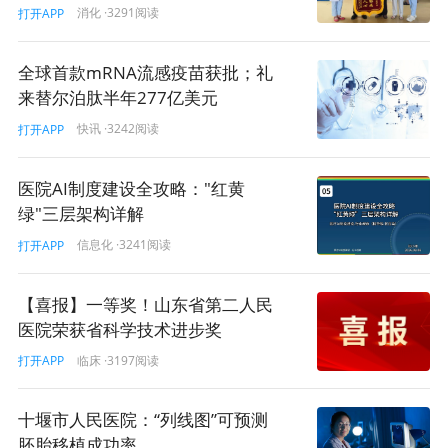
消化
·3291阅读
打开APP
全球首款mRNA流感疫苗获批；礼
来替尔泊肽半年277亿美元
快讯
·3242阅读
打开APP
医院AI制度建设全攻略："红黄
绿"三层架构详解
信息化
·3241阅读
打开APP
【喜报】一等奖！山东省第二人民
医院荣获省科学技术进步奖
临床
·3197阅读
打开APP
十堰市人民医院：“列线图”可预测
胚胎移植成功率