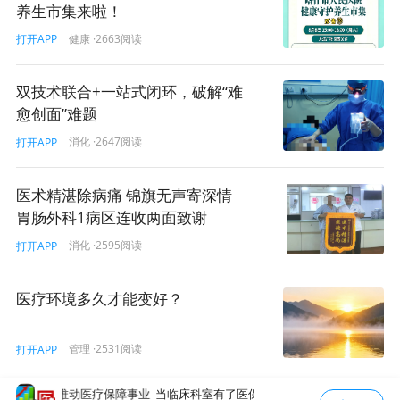
养生市集来啦！
健康
·2663阅读
打开APP
双技术联合+一站式闭环，破解“难
愈创面”难题
消化
·2647阅读
打开APP
医术精湛除病痛 锦旗无声寄深情
胃肠外科1病区连收两面致谢
消化
·2595阅读
打开APP
医疗环境多久才能变好？
管理
·2531阅读
打开APP
医疗保障事业
当临床科室有了医保员
特例单议“阳光”运行为复杂