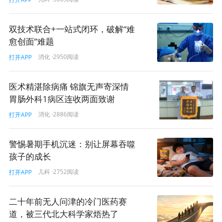
双技术联合+一站式闭环，破解“难
愈创面”难题
消化
·2950阅读
打开APP
医术精湛除病痛 锦旗无声寄深情
胃肠外科1病区连收两面致谢
消化
·2886阅读
打开APP
警惕暑期手机沉迷：别让屏幕吞噬
孩子的成长
儿科
·2752阅读
打开APP
二十年前无人问津的冷门医药赛
道，被三代北大科学家焐热了