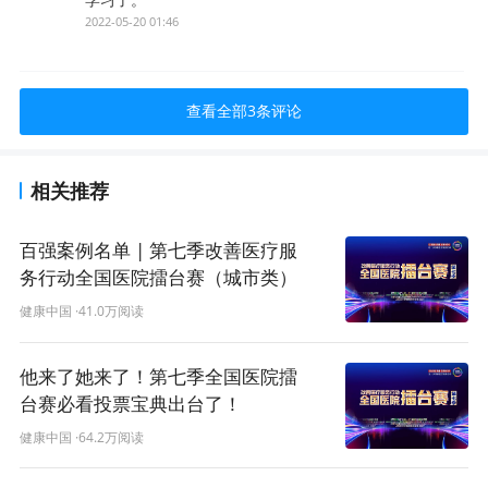
2022-05-20 01:46
查看全部
3
条评论
相关推荐
百强案例名单 | 第七季改善医疗服
务行动全国医院擂台赛（城市类）
陆续揭榜
健康中国
·41.0万阅读
他来了她来了！第七季全国医院擂
台赛必看投票宝典出台了！
健康中国
·64.2万阅读