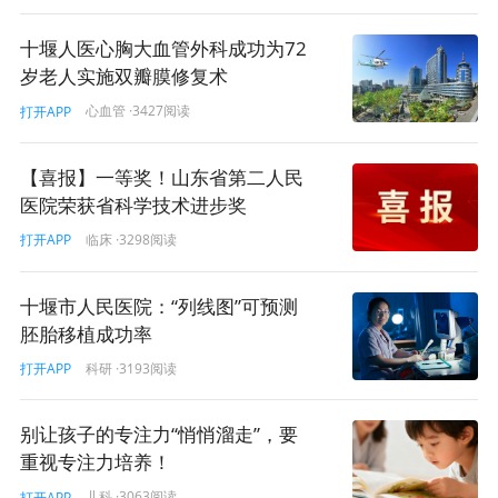
十堰人医心胸大血管外科成功为72
岁老人实施双瓣膜修复术
心血管
·3427阅读
打开APP
【喜报】一等奖！山东省第二人民
医院荣获省科学技术进步奖
临床
·3298阅读
打开APP
十堰市人民医院：“列线图”可预测
胚胎移植成功率
科研
·3193阅读
打开APP
别让孩子的专注力“悄悄溜走”，要
重视专注力培养！
儿科
·3063阅读
打开APP