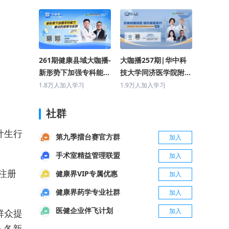
坛
261期健康县域大咖播-
大咖播257期|华中科
新形势下加强专科能力
技大学同济医学院附属
建设的探索与实践（湖
协和医院专场（改善就
1.8万人加入学习
1.9万人加入学习
北省人民医院专场）
医体验 提升服务能
力）
社群
计生行
第九季擂台赛官方群
加入
手术室精益管理联盟
加入
注册
健康界VIP专属优惠
加入
健康界药学专业社群
加入
医健企业伴飞计划
加入
群众提
,各新