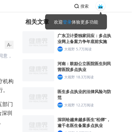
搜索
相关文章
欢迎
登录
体验更多功能
广东卫计委独家回应：多点执
业网上备案力争年底前实施
A-
大视野
5.7万阅读
同意，
河南：鼓励公立医院医生到民
营医院多点执业
大视野
18.3万阅读
疗机构
行。
医生多点执业的法律风险与防
范
五部门
大视野
12.2万阅读
合深圳
深圳给越来越多医生“松绑”，
。
逾千名医生备案多点执业