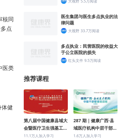
大视野
5.5万阅读
医生集团与医生多点执业的法
审核同
律问题
馈多点
大视野
33.7万阅读
多点执业：民营医院的收益大
于公立医院的损失
红头文件
9.5万阅读
中医类
推荐课程
身体健
第八届中国健康县域大
287 期｜健康广西·县
会暨医疗卫生强基工程
域医疗机构中层干部管
推进工作交流会 主论
理培训班(合浦站)
11.1万人加入学习
1.6万人加入学习