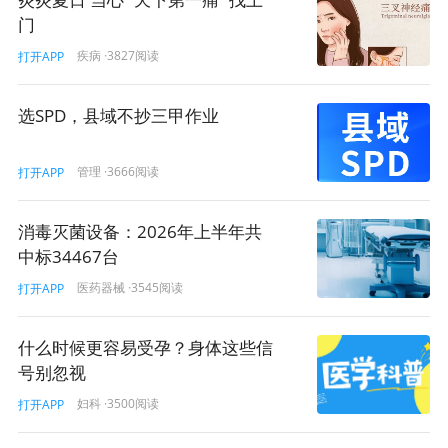
诊的权力。我更倾向于10分钟以上的接诊时间。同时，管
门
理流程方面、服务理念方面的转变一定要跟上。这样的
话，对患者和医生来说都是有好处的。
疾病
·3827阅读
打开APP
选SPD，县域不抄三甲作业
免责声明
·
我要投稿
管理
·3666阅读
打开APP
医患
张强
接诊
郊区医院
病人
医生
患者
消毒灭菌设备：2026年上半年共
中标34467台
10
打赏
医药器械
·3545阅读
打开APP
什么时候更容易受孕？身体这些信
号别忽视
妇科
·3500阅读
打开APP