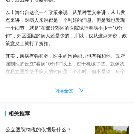
以上海出台这么一个政策来说，从某种意义来讲，从出发
点来讲，对病人来说都是一个利好的消息。但是我也发现
一个细节，就是“在部分郊区的医院试行看病不少于10分
钟”，郊区医院的病人还是少的，所以，仅从这点来说，政
策意义上就打了折扣。
其实，疾病有强和弱，医生的沟通能力也有强和弱。政府
强制性的设立“看病10分钟”以上，过于机械了些。就像我
在私立医院给予病人的时间是半个小时。但不是说，每个
病人一定要看半个小时，也许患者病情简单，理解能力
强，医生沟通也很充分，不到5分钟，或者8分钟就结束
了。
因此，不能强制地局限在哪个时间点上。我提到的私立医
相关推荐
院给的是上限，可以给病人半个小时的时间，当然你也可
以五分钟结束，医生是根据病情来的。但上海针对郊区医
公立医院纳税的依据是什么？
院给出的是“下限”，一定不得低于10分钟。这个行政化的