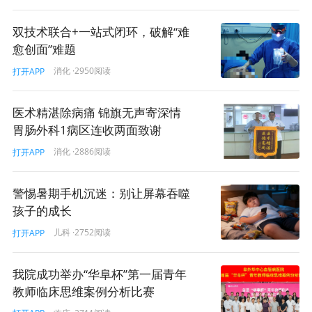
双技术联合+一站式闭环，破解“难
愈创面”难题
消化
·2950阅读
打开APP
医术精湛除病痛 锦旗无声寄深情
胃肠外科1病区连收两面致谢
消化
·2886阅读
打开APP
警惕暑期手机沉迷：别让屏幕吞噬
孩子的成长
儿科
·2752阅读
打开APP
我院成功举办“华阜杯”第一届青年
教师临床思维案例分析比赛