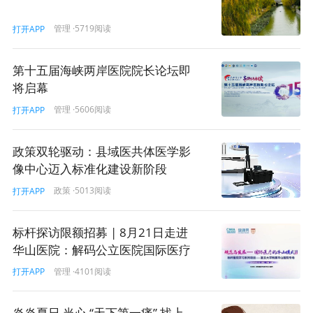
痕迹非常浓。假如病情五分钟讲完了，剩下的5分钟做什么
呢？总不可能在那聊其他事情。学习国际上先进的东西，
管理
·5719阅读
打开APP
一定要研究其中可实施的细节。
第十五届海峡两岸医院院长论坛即
此外，“接诊不低于10分钟”能否缓解医患矛盾？我觉得如
将启幕
果在上海市区的医院真能给到10分钟接诊的话，确实能大
管理
·5606阅读
打开APP
大地缓解医患矛盾。因为医患矛盾有相当一部分的原因在
于医生没有充分的时间去跟患者沟通。
政策双轮驱动：县域医共体医学影
现实当中，公立医院这么多病人，规定时间后，很多病人
像中心迈入标准化建设新阶段
会看不上。堆积的病人也会比较多，有的患者会看病更
政策
·5013阅读
打开APP
难。当然，这也是现实的问题。因此，“接诊不低于10分
钟”的可行性在于相关配套的措施一定要跟进。比方说双向
标杆探访限额招募 | 8月21日走进
转诊，电话预约等这些工作要跟上，那么这项措施才会“落
华山医院：解码公立医院国际医疗
地”。
服务的实践方法论！
管理
·4101阅读
打开APP
要实施“接诊不低于10分钟”，我们的门诊就要限号。否
则，你要满足所有病人，其实你就侵犯了所有病人充分就
炎炎夏日 当心 “天下第一痛” 找上