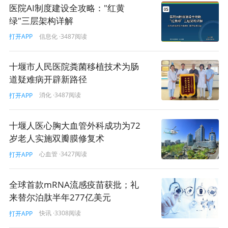
医院AI制度建设全攻略："红黄
绿"三层架构详解
信息化
·3487阅读
打开APP
十堰市人民医院粪菌移植技术为肠
道疑难病开辟新路径
消化
·3487阅读
打开APP
十堰人医心胸大血管外科成功为72
岁老人实施双瓣膜修复术
心血管
·3427阅读
打开APP
全球首款mRNA流感疫苗获批；礼
来替尔泊肽半年277亿美元
快讯
·3308阅读
打开APP